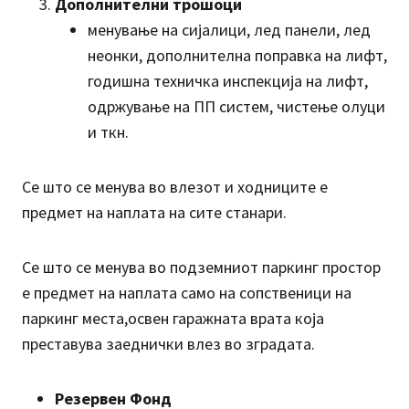
Дополнителни трошоци
менување на сијалици, лед панели, лед
неонки, дополнителна поправка на лифт,
годишна техничка инспекција на лифт,
одржување на ПП систем, чистење олуци
и ткн.
Се што се менува во влезот и ходниците е
предмет на наплата на сите станари.
Се што се менува во подземниот паркинг простор
е предмет на наплата само на сопственици на
паркинг места,освен гаражната врата која
преставува заеднички влез во зградата.
Резервен Фонд