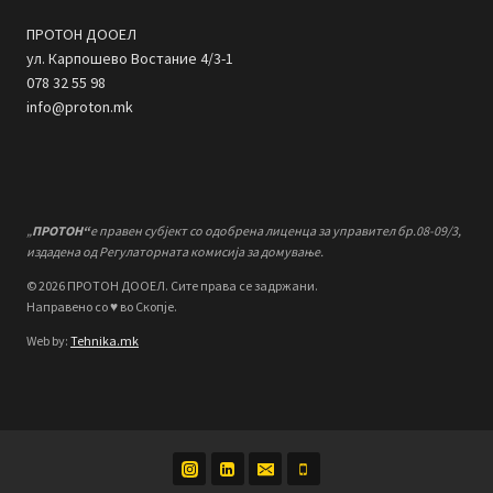
ПРОТОН ДООЕЛ
ул. Карпошево Востание 4/3-1
078 32 55 98
info@proton.mk
„
ПРОТОН“
е правен субјект со одобрена лиценца за управител бр.08-09/3,
издадена од Регулаторната комисија за домување.
© 2026 ПРОТОН ДООЕЛ. Сите права се задржани.
Направено со ♥ во Скопје.
Web by:
Tehnika.mk