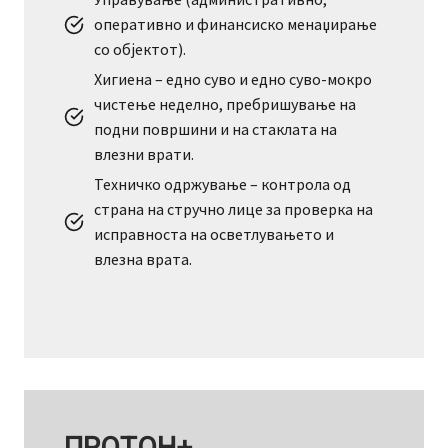
оперативно и финансиско менаџирање
со објектот).
Хигиена – едно суво и едно суво-мокро
чистење неделно, пребришување на
подни површини и на стаклата на
влезни врати.
Техничко одржување – контрола од
страна на стручно лице за проверка на
исправноста на осветлувањето и
влезна врата.
ПРОТОН+