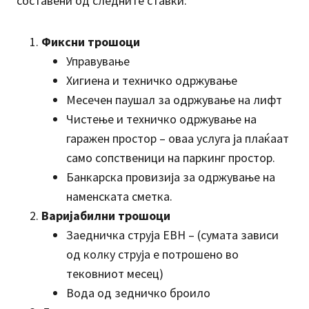
составени од следните ставки:
Фиксни трошоци
Управување
Хигиена и техничко одржување
Месечен паушал за одржување на лифт
Чистење и техничко одржување на
гаражен простор – оваа услуга ја плаќаат
само сопственици на паркинг простор.
Банкарска провизија за одржување на
наменската сметка.
Варијабилни трошоци
Заедничка струја ЕВН – (сумата зависи
од колку струја е потрошено во
тековниот месец)
Вода од зедничко броило