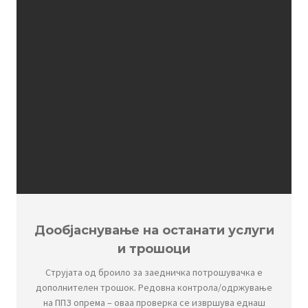
Дообјаснување на останати услуги
и трошоци
Струјата од броило за заедничка потрошувачка е
дополнителен трошок. Редовна контрола/одржување
на ППЗ опрема – оваа проверка се извршува еднаш