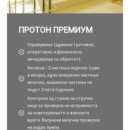
ПРОТОН ПРЕМИУМ
Управување (административно,
оперативно и финансиско
менаџирање со објектот).
Хигиена – 2 чистења неделно (суво
и мокро), едно генерално чистење
месечно, машинско чистење на
подот 2 пати годишно.
Контрола од страна на стручно
лице за проверка на исправноста
на осветлувањето и влезните
врати. Вклучена месечна проверка
на хидро пумпа.