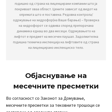
годишно од страна на лиценцирани компании што ја
покриваат оваа област. Цените зависат од видот на
опремата што е поставена. Редовна контрола/
одржување на хидрофор(на Ваше барање) – Проверка
на хидрофорот се одвива според препорачана
динамика еднаш во два месеци. Одржувањето на
лифтот е предмет на месечен паушал. Задолжителна
годишна техничка инспекција на лифтовите од страна
на лиценцирано инспекциско тело.
Објаснување на
месечните пресметки
Во согласност со Законот за Домување,
месечните пресметки за тековните трошоци се