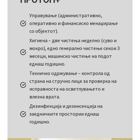
Управување (административно,
оперативно и финансиско менаџирање
со објектот).
Хигиена – две чистења неделно (суво и
мокро), едно генерално чистење секои 3
месеци, машинско чистење на подот
еднаш годишно.
Техничко одржување – контрола од
страна на стручно лице за проверка на
исправноста на осветлувањето и
влезна врата.
Дезинфекција и дезинсекција на
заедничките простории еднаш
годишно.